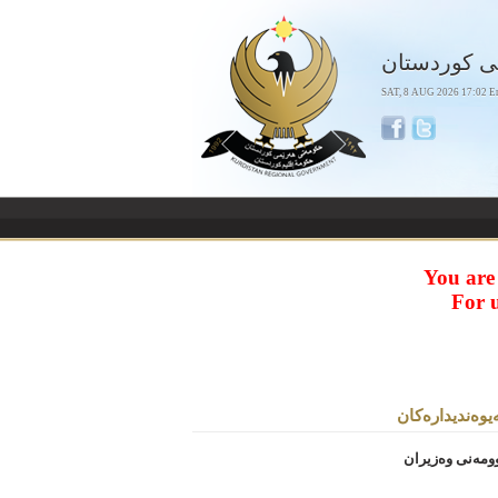
ی كوردستان
SAT, 8 AUG 2026 17:02 E
You are
For 
ه‌یوه‌ندیداره‌کان
ومەنی وەزیران