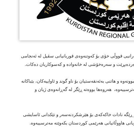
نیى قووڵى خۆى بۆ كه‌وتنه‌وه‌ى قوربانیانى سڤیل له‌ ئه‌نجامى
ه‌رده‌بڕێت و سه‌ره‌خۆشی له‌ خانه‌واده‌ و که‌سوکاریان ده‌کات.
وونه‌وه‌ و هاتنى به‌ئه‌نقه‌ستیان بۆ ناو گوند و ئاواییه‌كان، بێباكانه‌
سییه‌وه‌، هه‌روه‌ها بووه‌ته‌ ڕێگر له‌ گه‌ڕانه‌وه‌ى ژیان و
ێگه‌ نادات خاكه‌كه‌ى بۆ هێرشكردنه‌سه‌ر و تێكدانى ئاسایشى
یانى هاووڵاتیانى هه‌رێمى كوردستان بكه‌وێته‌ مه‌ترسییه‌وه. ‌