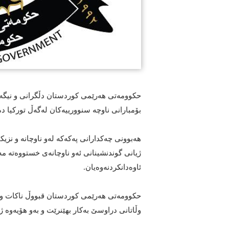
حكوومه‌تى هه‌رێمى كوردستان دڵگرانى و نیگه‌را
بۆمبارانى ناوچه‌ سنوورییه‌كان له‌گه‌ڵ توركیا د
هه‌بوونى چه‌كدارانى په‌كه‌كه‌ له‌و ناوچانه‌ و نزیكب
ژیانى گوندنشینانى ئه‌و ناوچانه‌ى خستووه‌ته‌ مه‌تر
ئاوه‌دانكردنه‌وه‌یان.
حكوومه‌تى هه‌رێمى كوردستان قبووڵ ناكات و ڕ
وڵاتانى دراوسێ به‌كار بهێنرێت و به‌و هۆیه‌وه‌ ژ