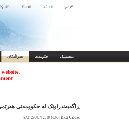
ده‌ستپێک
حکومه‌ت
هەواڵەکان
website.
nment
ڕاگه‌یه‌ندراوێک له‌ حکوومه‌تی هه‌رێمی
SAT, 29 JUN 2019 10:05
|
KRG Cabinet