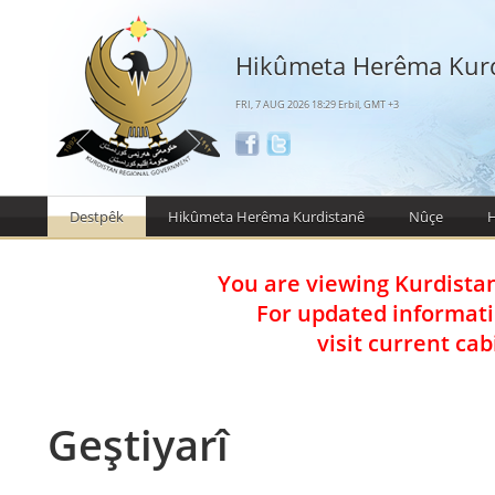
Hikûmeta Herêma Kur
FRI, 7 AUG 2026 18:29 Erbil, GMT +3
Destpêk
Hikûmeta Herêma Kurdistanê
Nûçe
H
You are viewing Kurdista
For updated informat
visit current ca
Geştiyarî