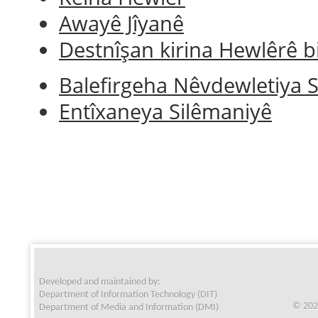
Awayê Jîyanê
Destnîşan kirina Hewlêrê b
Balefirgeha Nêvdewletiya 
Entîxaneya Silêmaniyê
Developed and maintained by:
Department of Information Technology (DIT)
© 202
Department of Media and Information (DMI)