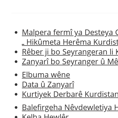
Malpera fermî ya Desteya G
ـ Hikûmeta Herêma Kurdis
Rêber ji bo Seyrangeran li
Zanyarî bo Seyranger û M
Elbuma wêne
Data û Zanyarî
Kurtiyek Derbarê Kurdista
Balefirgeha
Nêvdewletiya
Kelha Hewlêr