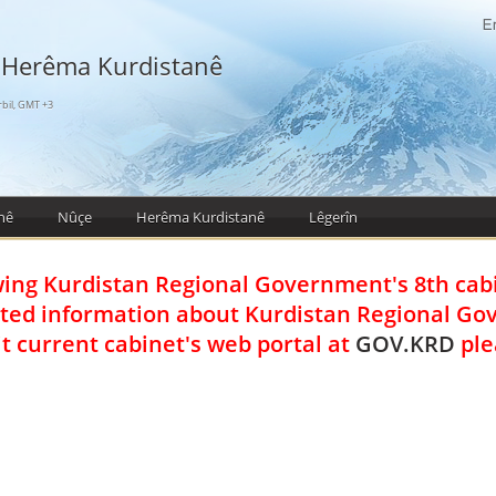
 Herêma Kurdistanê
bil, GMT +3
nê
Nûçe
Herêma Kurdistanê
Lêgerîn
wing Kurdistan Regional Government's 8th cab
ted information about Kurdistan Regional G
it current cabinet's web portal at
GOV.KRD
ple