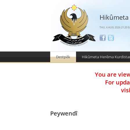
Hikûmeta
THU, 6 AUG 2026 21:20 Er
Destpêk
Hikûmeta Herêma Kurdista
You are vie
For upda
vis
Peywendî