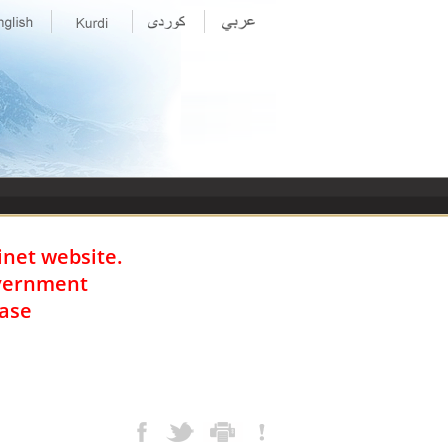
inet website.
overnment
ase