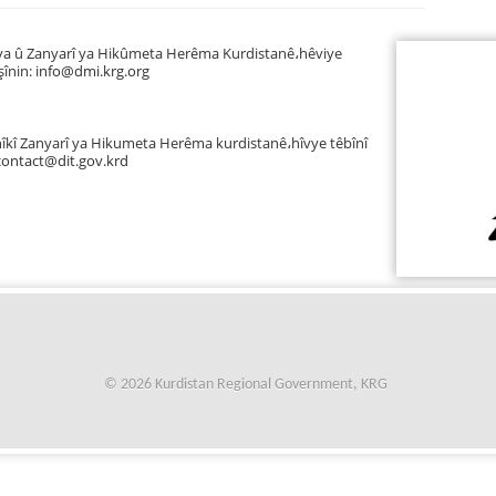
ya û Zanyarî ya Hikûmeta Herêma Kurdistanê
،
hêviye
şînin:
info@dmi.krg.org
îkî Zanyarî ya Hikumeta Herêma kurdistanê
،
hîvye têbînî
contact
@
dit.g
ov.krd
© 2026 Kurdistan Regional Government, KRG