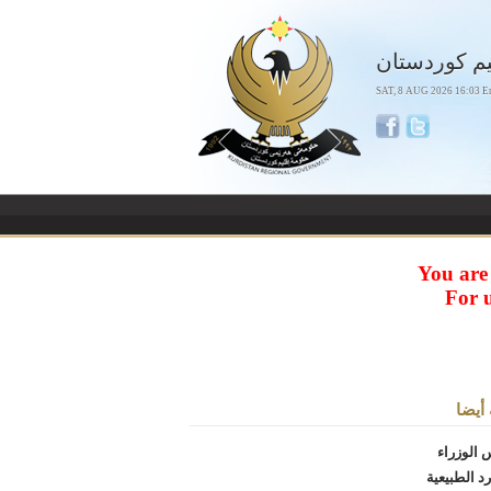
يم كوردستان
SAT, 8 AUG 2026 16:03 E
You are
For 
أيضا
الوزراء
د الطبيعية