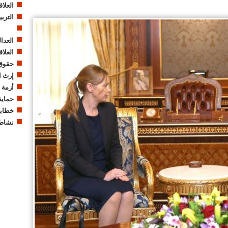
العلا
الترب
العدال
العلاق
حقوق 
إرث ا
أزمة 
حماية 
خطابا
نشاطا