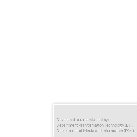
Developed and maintained by:
Department of Information Technology (DIT)
Department of Media and Information (DMI)