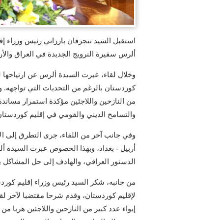
ألرس سفيرة النرويج الجديدة في العراق والأرد
وخلال لقاء، عبرت السيدة ألرس عن ارتياحها ل
كوردستان بالرغم من التحديات التي تواجهه. وأش
من النازحين واللاجئين مؤكدة استمرار مساندة 
والتسامح الديني والقومي في إقليم كوردستان
وفي جانب آخر من اللقاء، جرى التطرق إلى الأو
أربيل - بغداد، وبهذا الخصوص عبرت السيدة أل
الدستور العراقي، والهادف إلى حل المشاكل بي
من جانبه، شكر السيد رئيس وزراء إقليم كوردس
لإقليم كوردستان، وقدم شرحا مقتضبا لآخر لقا
إيواء عدد كبير من النازحين واللاجئين هربا 