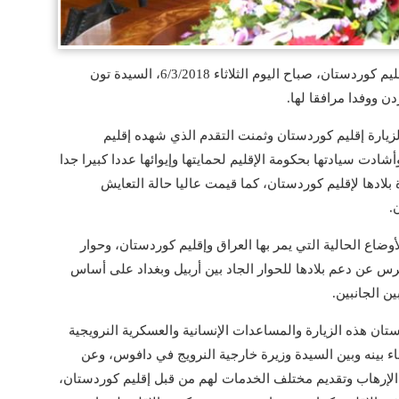
استقبل السيد نيجرفان بارزاني رئيس وزراء إقليم كوردستان، صباح اليوم الثلاثاء 6/3/2018، السيدة تون
ن ووفدا مرافقا لها.
زيارة إقليم كوردستان وثمنت التقدم الذي شهده إقليم
ادت سيادتها بحكومة الإقليم لحمايتها وإيوائها عددا كبيرا جدا
بلادها لإقليم كوردستان، كما قيمت عاليا حالة التعايش
.
ضاع الحالية التي يمر بها العراق وإقليم كوردستان، وحوار
رس عن دعم بلادها للحوار الجاد بين أربيل وبغداد على أساس
ن الجانبين.
تان هذه الزيارة والمساعدات الإنسانية والعسكرية النرويجية
ء بينه وبين السيدة وزيرة خارجية النرويج في دافوس، وعن
من الإرهاب وتقديم مختلف الخدمات لهم من قبل إقليم كوردستان،