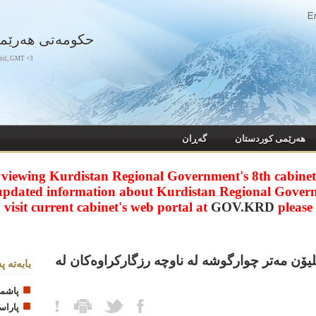
حکومەتی هەرێم
bil, GMT +3
هه‌رێمی کوردستان
گەڕان
 viewing Kurdistan Regional Government's 8th cabinet 
updated information about Kurdistan Regional Gover
visit current cabinet's web portal at
GOV.KRD
please
یۆن مه‌تر چوارگوشه له‌ ناوچه رزگاركراوه‌كان لە
بابه‌ته پ
پاشما
پاراس