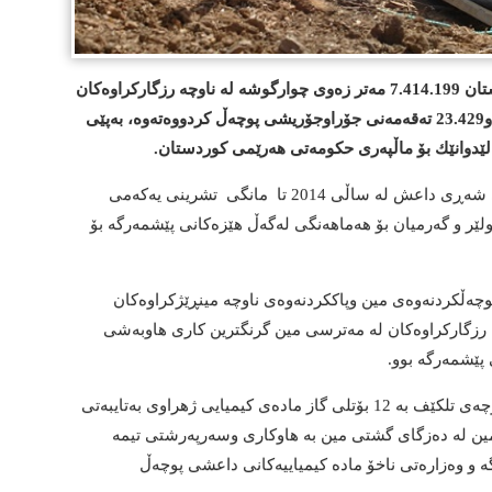
تان
7.414.199 مه‌تر زه‌وی چوارگوشه له‌ ناوچه رزگاركراوه‌كان
لە داعش له‌ مین وته‌قه‌مه‌نی پاك كردووه‌ته‌وه‌ و23.429 ته‌قه‌مه‌نی جۆراوجۆریشی پوچه‌ڵ كردووه‌ته‌وه‌، بەپێی
ێدوانێك بۆ ماڵپه‌ری حكومه‌تی هه‌رێمی كوردستان.
ده‌زگای گشتی کاروباری مین به‌ ده‌ستپێكردنی شه‌ڕی داعش له ساڵی 2014 تا مانگی تشرینی یه‌كه‌می
ەولێر و گەرمیان بۆ هەماهەنگی لەگەڵ هێزەکانی پێشمەرگە بۆ
وچه‌ڵكردنه‌وه‌ی مین وپاككردنه‌وه‌ی ناوچه‌ مینڕێژكراوه‌كان
‌ رزگاركراوه‌كان له‌ مه‌ترسی مین گرنگترین كاری هاوبه‌شی
پێشمه‌رگه بوو.
سیراج بارزانی گوتی، چه‌كدارانی داعش له ناوچه‌ی تلكێف به 12 بۆتلی گاز ماده‌ی كیمیایی ژهراوی به‌تایبه‌تی
‌ی مین له‌ ده‌زگای گشتی مین بە هاوكاری وسەرپەرشتی تیمە
 و وەزارەتی ناخۆ ماده كیمیاییه‌كانی داعشی پوچه‌ڵ