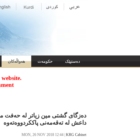
ده‌ستپێک
حکومه‌ت
هەواڵەکان
website.
nment
ده‌زگای گشتی مین زیاتر له‌ ‌حەفت مل
داعش له‌ ته‌قه‌مه‌نی پاككردووه‌ته‌وه
MON, 26 NOV 2018 12:44
|
KRG Cabinet