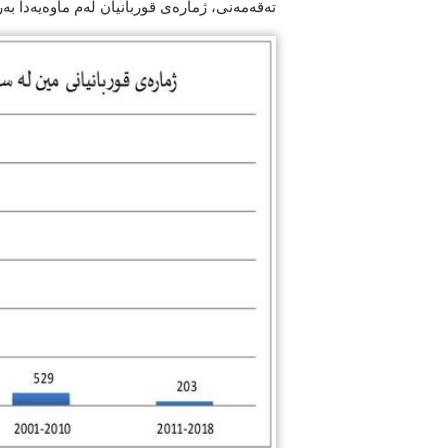
تەقەمەنی، ژمارەی قوربانیان لەم ماوەیەدا بەرەب