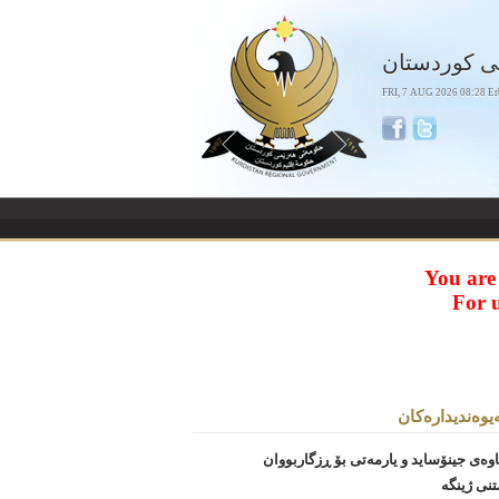
ی كوردستان
FRI, 7 AUG 2026 08:28 Er
You are
For 
ه‌یوه‌ندیداره‌کان
وەی جینۆساید و یارمەتی بۆ ڕزگاربووان
تنی ژینگە