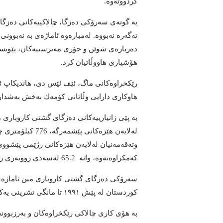
كردووته‌وه‌.
به گوتەی سه‌رۆكی ده‌زگا، چالاكییه‌كانی ده‌ز
ته‌گه‌ره‌ نه‌بووه. له‌مباره‌وه‌ ئاماژه‌ی به نه‌
ده‌رباره‌ی شوێن و جۆری مه‌ترسییه‌كان، پێویستی
هۆشیاری هاووڵاتیان كرد.
رێكخراوه‌كانی ماگ، ئێف ئێس دی، هاندیکاپ ئ
هاوکاری دارایی وڵاتانی کۆمەك بەخش به‌شدارییان
لەلایەن هێزەکانی 
كه‌مکراوه‌ته‌وه‌، واتە 65.2 لەسەدی رووبەری زه‌وی مینرێژکراو.
سه‌رۆكی ده‌زگای گشتی کاروباری مین ئاماژەی ب
كوردستان لە پێش ١٩٩١ تا مانگی تشرینی یه‌كه‌می ٢٠١٨ گەیشتووەتە 13،233 كه‌س.
به‌ هۆی کاری چالاکی رێکخراوەکان و به‌رزبوون