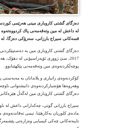
ده‌زگای گشتی کاروباری
مینی
هەرێمی کوردس
قسەکانی سیراج بارزانی، سەرۆکی دەزگا، له‌ ل
2017، سێ ژووری ئۆپەراسیۆنی لە دهۆک، ه
پوچه‌ڵكردنه‌وه‌ی مین وته‌قه‌مه‌نی پێكهێنابوو.
کۆکردنەوەى زانیاری و پلاندانان به‌ مه‌به‌ستی پ
وهه‌روه‌ها هۆشیاركردنه‌وه‌ی دانیشتوانی ناوچه
ده‌زگای گشتی کاروباری مین له‌گه‌ڵ هێزه‌كانی 
ماده‌ی كلوریان به‌كارهێنا. تیمی ته‌قاندنه‌وه
تایبەتەکانی چەکی کیمیایی وەزارەتی پێشمەرگە