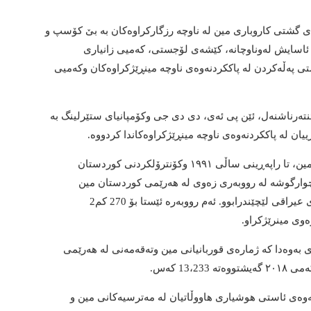
گای گشتی كاروباری مین له ناوچه‌ رزگاركراوه‌كان به بێ كۆسپ و
بوونی ئاسایش لەوناوچانە، كێشه‌ی لۆجستی، كه‌میی زانیاری
 په‌ڵه‌كردن له‌ پاككردنه‌وه‌ی ناوچه‌ مینڕێژكراوه‌كان وكه‌میی
نتەرناشنەل، ئێن پی ئەی، دی دی جی وكۆمپانیای ستێرلینگ به
 له پاككردنه‌وه‌ی ناوچه‌ مینڕێژكراوه‌كاندا كردووه‌.
به پێی زانیارییه‌كانی ده‌زگای گشتی کاروباری مین، تا راپەڕینی ساڵی ١٩٩١ وکۆنترۆلکردنی کوردستان
پێشمەرگە، 776 كیلۆمتری چوارگوشه له‌ رووبه‌ری زه‌وی له‌ هه‌رێمی كوردستان مین
وته‌قه‌مه‌نیان لەلایەن هێزەکانی رژێمی پێشووی عیراقی لێچێندرابوو. ئەم رووبەرە ئێستا بۆ 270 كم2
ەوەدا کە ژمارەی قوربانیانی مین وته‌قه‌مه‌نی له‌ هه‌رێمی
ه‌وه‌ی ئاستی هوشیاری هاووڵاتیان لە مەترسیەکانى مین و