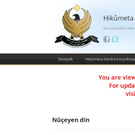
Hikûmeta
SAT, 8 AUG 2026 11:58 Er
Destpêk
Hikûmeta Herêma Kurdista
You are vie
For upda
vis
Nûçeyen din