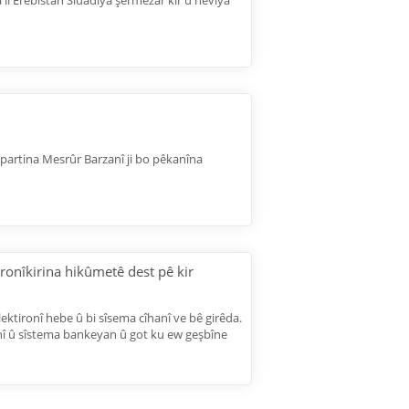
i Erebistan Siuadiya şermezar kir û hêviya
partina Mesrûr Barzanî ji bo pêkanîna
ironîkirina hikûmetê dest pê kir
ektironî hebe û bi sîsema cîhanî ve bê girêda.
anî û sîstema bankeyan û got ku ew geşbîne