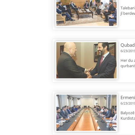
Talebanî
jî berd
Qubad 
6/23/201
Her du a
qurbani
Ermeni
6/23/201
Balyozê
Kurdista