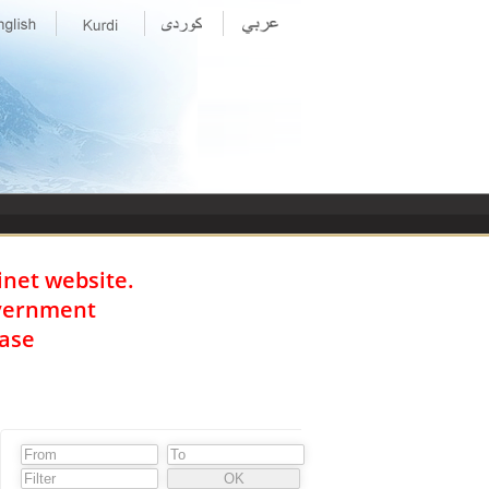
inet website.
overnment
ase