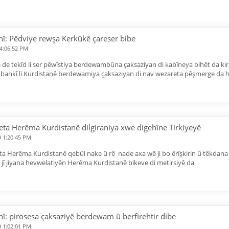
nî: Pêdviye rewşa Kerkûkê çareser bibe
 4:06:52 PM
ê de tekîd li ser pêwîstiya berdewambûna çaksaziyan di kabîneya bihêt da kir bi
 bankî li Kurdistanê berdewamiya çaksaziyan di nav wezareta pêşmerge da ha
ta Herêma Kurdistanê dilgiraniya xwe digehîne Tirkiyeyê
9 1:20:45 PM
 Herêma Kurdistanê qebûl nake û rê nade axa wê ji bo êrîşkirin û têkdana a
 jî jiyana hevwelatiyên Herêma Kurdistanê bikeve di metirsiyê da
nî: pirosesa çaksaziyê berdewam û berfirehtir dibe
9 1:02:01 PM