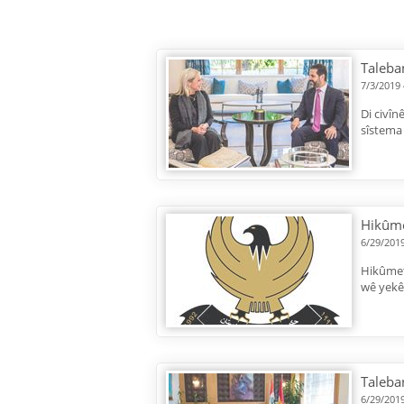
Taleba
7/3/2019
Di civîn
sîstema
Hikûme
6/29/201
Hikûmeta
wê yekê
Taleba
6/29/201