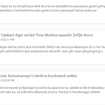
 diyar kir ku di kabîneya berê da ji bona destpêkirina çaksaziyan gavên giri
ewamîdan û berfirehkirina wan gavên ji bona çaksaziyê hatine avêne ye
Talebanî digel serokê Tîma lêkolîna tawanên DAÎŞê dicive
9 3:52:11 PM
liyan behsa tesîra şerê terorîstên DAÎŞ li ser deruniya lêqemiyan kir û her du 
yên şerê DAÎŞê bi qed avadankirina deverên wan yên ziyan gihayê giring e
stan Konsulxaneyê li Herêma Kurdistanê vedike
9 3:25:08 PM
 Ermenistanê yê Bexdayê di civînê da eşkere kir ku welatê wî dê di destpêka
nê veke ku, ev jî dê bibe alîkariyek ji bona hevkarî û hevahengiya zêdetir