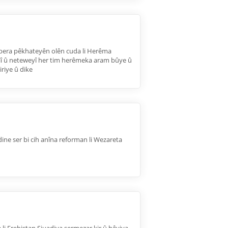
 navbera pêkhateyên olên cuda li Herêma
olî û neteweyî her tim herêmeka aram bûye û
iriye û dike
dine ser bi cih anîna reforman li Wezareta