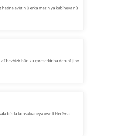
ng hatine avêtin û erka mezin ya kabîneya nû
alî hevhizir bûn ku çareserkirina derunî ji bo
 sala bê da konsulxaneya xwe li Herêma