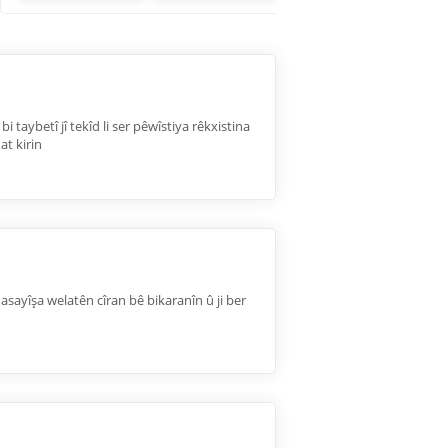
 taybetî jî tekîd li ser pêwîstiya rêkxistina
t kirin
sayîşa welatên cîran bê bikaranîn û ji ber