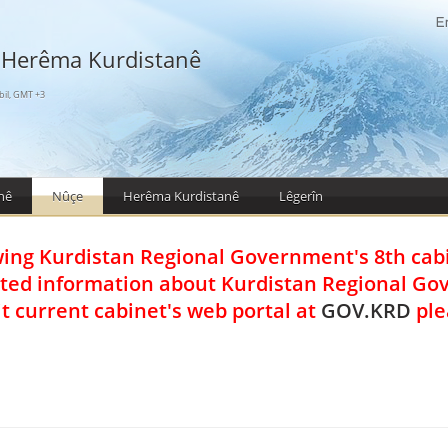
 Herêma Kurdistanê
bil, GMT +3
nê
Nûçe
Herêma Kurdistanê
Lêgerîn
wing Kurdistan Regional Government's 8th cab
ted information about Kurdistan Regional G
it current cabinet's web portal at
GOV.KRD
ple