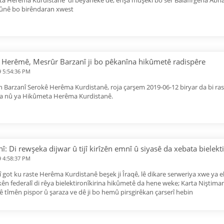
a Herêma Kurdistanê di beyanekê de, êrişa mûşekî bo ser Balafirgeha Abha l
ûnê bo birêndaran xwest
 Herêmê, Mesrûr Barzanî ji bo pêkanîna hikûmetê radispêre
9 5:54:36 PM
n Barzanî Serokê Herêma Kurdistanê, roja çarşem 2019-06-12 biryar da bi ras
a nû ya Hikûmeta Herêma Kurdistanê.
î: Di rewşeka dijwar û tijî kirîzên emnî û siyasê da xebata bielekt
9 4:58:37 PM
 got ku raste Herêma Kurdistanê beşek ji Îraqê, lê dikare serweriya xwe ya el
kên federalî di rêya bielektironîkirina hikûmetê da hene weke; Karta Niştim
iyê tîmên pispor û şaraza ve dê ji bo hemû pirsgirêkan çarserî hebin