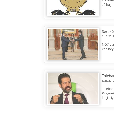
Hikûmet
zû başb
Serokê
6/12/201
Nêçîrva
kabîney
Taleban
5/25/201
Talebanî
Pirsgirê
ku ji al