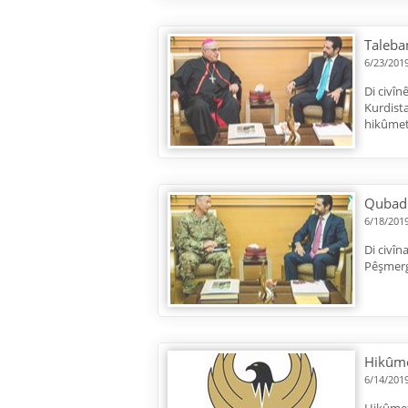
Taleba
6/23/201
Di civîn
Kurdist
hikûmeta
Qubad 
6/18/201
Di civîn
Pêşmerg
Hikûme
6/14/201