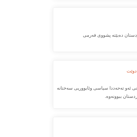
ەدوێت
ی ئەو تەحەددا سیاسی وئابووریی سەختانە
ستان ببوونه‌وه‌.