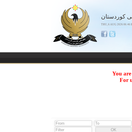
ی كوردستان
THU, 6 AUG 2026 06:46 E
You are
For 