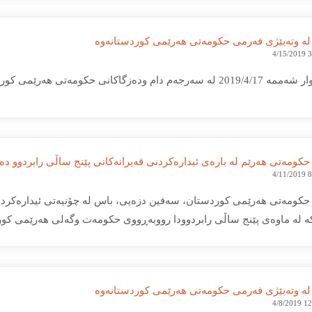
 لە وتەبێژی فەرمی حكومەتی هەرێمی كوردستانەوە
4/15/2019 
 ودەزگاكانی حكومەتی هەرێمی كوردستان دەبێتە پشووی فەرمی
 حكومه‌تی هه‌رێم لە بارەی ئیدارەکردنی قه‌یرانه‌كانی پێنج ساڵی رابردوو د
4/11/2019 
 حکومەتی هەرێمی كوردستان، سەفین دزەیی، باس لە چۆنیەتی ئیدارەکردن
ە لە ماوەی پێنج ساڵی رابردوودا رووبه‌ڕووی حكومه‌ت وگه‌لی هەرێمی كورد
 لە وتەبێژی فەرمی حكومەتی هەرێمی كوردستانەوە
4/8/2019 1