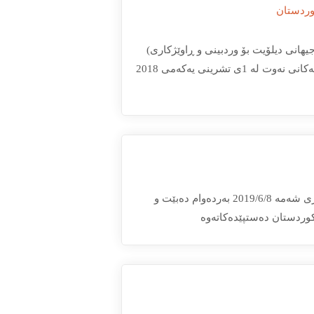
وردستان
هانی دیلۆیت بۆ وردبینی و ڕاوێژكاری)
تایبەت بە داتا و زانیاریی نوێ دەربارەی (هەناردەكردن، بەكاربردن و خەرجی و داهاتەكانی نەوت لە 1ی تشرینی یەكەمی 2018
پشووی جەژنی ڕەمەزان لە رۆژی یەك شەمە 2019/6/2 ـەوە دەستپێدەكات و تا رۆژی شەمە 2019/6/8 بەردەوام دەبێت و