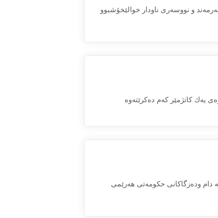
ونەرمەند و نووسەری ناودار خوالێخۆشبوو
ی یەك كاتژمێر كەم دەكرێتەوە
جەم هاووڵاتیانی ئازیزی هەرێمی كوردستانی رادەگەیەنین سبەی 2019/5/1 لە دام ودەزگاكانی حكومەتی هەرێمی