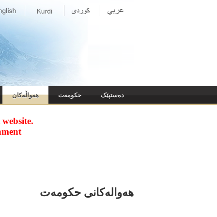
ده‌ستپێک
حکومه‌ت
هەواڵەکان
website.
nment
هه‌واله‌کانی حکومەت