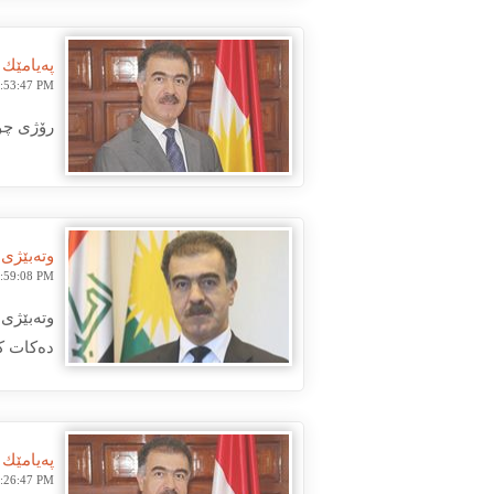
پەیامێك
3:53:47 PM
رۆژی چوار شەممە 2019/4/17 لە سەرجەم دام
وته‌بێژی
8:59:08 PM
وتەبێژی
ده‌كات ک
پەیامێك
2:26:47 PM