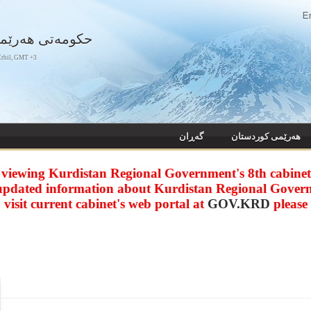
حکومەتی هەرێم
rbil, GMT +3
هه‌رێمی کوردستان
گەڕان
 viewing Kurdistan Regional Government's 8th cabinet 
updated information about Kurdistan Regional Gover
visit current cabinet's web portal at
GOV.KRD
please