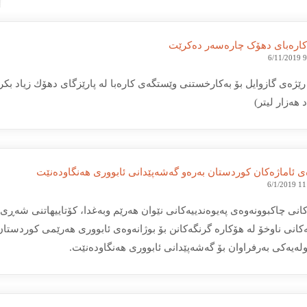
ارەبای دھۆک چارەسەر دەکرێت
6/11/2019 
هەزار لیتر)
ی ئاماژه‌كان كوردستان بەرەو گه‌شه‌پێدانی ئابووری هەنگاودەنێت
6/1/2019 1
انی چاکبوونەوەی پەیوەندییەکانی نێوان هەرێم وبەغدا، كۆتاییهاتنی شه‌ڕی
كانی ناوخۆ لە هۆکارە گرنگەکانن بۆ بوژانه‌وه‌ی ئابووری هه‌رێمی كوردستان
له‌یه‌كی به‌رفراوان بۆ گه‌شه‌پێدانی ئابووری هەنگاودەنێت.