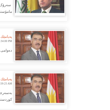
سه‌رۆک و
مامۆستا 
پەیامێك
3:34:00 PM
دەوامی ف
پەیامێك
9:59:25 AM
كوردستا