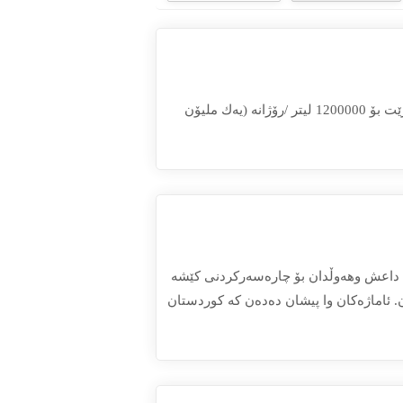
بڕیاردرا رێژەی گازوایل بۆ بەكارخستنی وێستگەی كارەبا لە پارێزگای دهۆك زیاد بكرێت بۆ 1200000 لیتر /رۆژانە (یەك ملیۆن
 داعش وهەوڵدان بۆ چاره‌سه‌ركردنی كێشه‌
. ئاماژه‌كان وا پیشان ده‌ده‌ن کە كوردستان