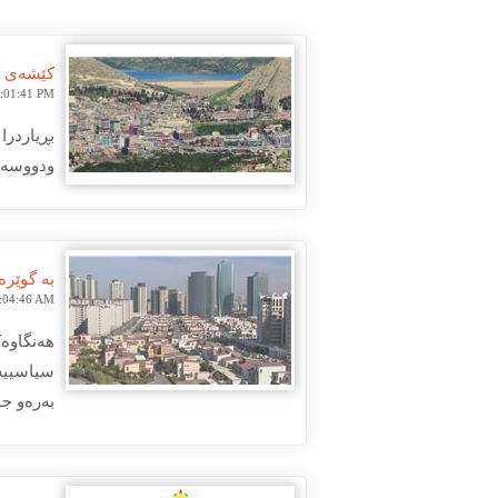
کێشەی ک
9:01:41 PM
ودووسەد 
بە گوێرە
1:04:46 AM
هەنگاوەک
سیاسییه‌
بەرەو جو