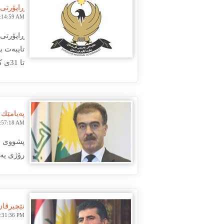
ڕاپۆرتی 
2:14:59 AM
ڕاپۆرتی 
تا 31ی كانونی یەكەمی 2018).
پەیامێك
1:57:18 AM
رۆژی یەك شەمە 2019/6/9 دەوامی فەرمی لە دام 
نێچیرڤان
5:31:36 PM