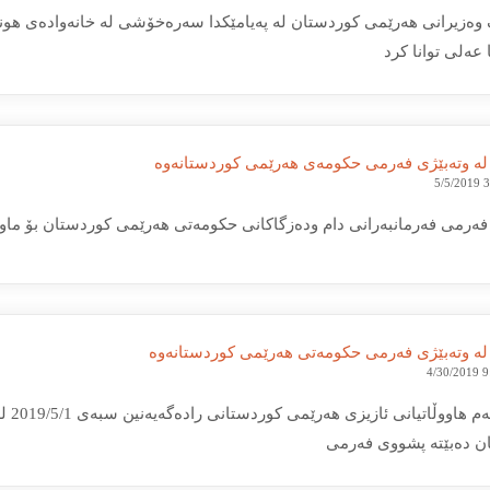
ه‌زیرانی هه‌رێمی کوردستان له‌ په‌یامێکدا سه‌ره‌خۆشی له‌ خانه‌واده‌ی ه
عەلی توانا کرد
 لە وتەبێژی فەرمی حكومەی هەرێمی كوردستانەوە
5/5/2019 
ەرمی فەرمانبەرانی دام ودەزگاكانی حكومەتی هەرێمی كوردستان بۆ ماوە
 لە وتەبێژی فەرمی حكومەتی هەرێمی كوردستانەوە
4/30/2019 
بەسەر
ن دەبێتە پشووی فەرمی